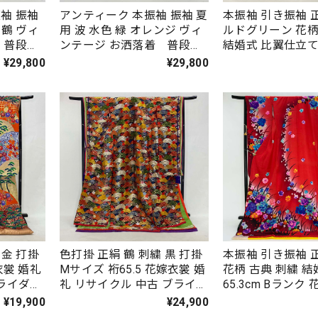
袖 振袖
アンティーク 本振袖 振袖 夏
本振袖 引き振袖 
 鶴 ヴィ
用 波 水色 緑 オレンジ ヴィ
ルドグリーン 花柄
 普段
ンテージ お洒落着 普段
結婚式 比翼仕立て 
 裄丈
着 材料 飾り 正絹 裄丈
身丈178cm Aラ
¥29,800
¥29,800
m Eラン
65cm 身丈176cm Eラン
装 Mサイズ 3679
8
ク Mサイズ 1514
 打掛
色打掛 正絹 鶴 刺繍 黒 打掛
本振袖 引き振袖 正絹 
衣裳 婚礼
Mサイズ 裄65.5 花嫁衣裳 婚
花柄 古典 刺繍 結
ブライダル
礼 リサイクル 中古 ブライダ
65.3cm Bランク
026
ル ウエディング 着物 4033
サイズ 4430
¥19,900
¥24,900