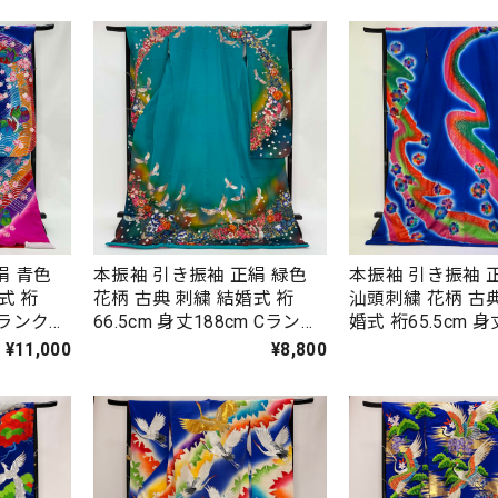
絹 青色
本振袖 引き振袖 正絹 緑色
本振袖 引き振袖 
式 裄
花柄 古典 刺繍 結婚式 裄
汕頭刺繍 花柄 古典
Bランク
66.5cm 身丈188cm Cランク
婚式 裄65.5cm 身
31
花嫁衣装 Mサイズ 4935
ランク 花嫁衣装 
¥11,000
¥8,800
4936