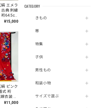
正絹 エメラ
CATEGORY
 古典 刺繍
裄64.5cm
きもの
ンク 花嫁衣
¥15,000
帯
特集
子供
男性もの
和装小物
ピンク
婚式 裄
サイズで選ぶ
 花嫁衣装 M
¥11,000