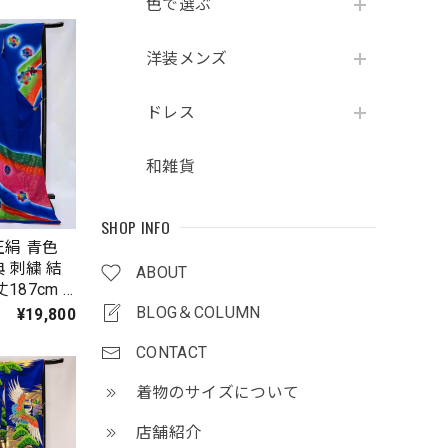
色で選ぶ
洋装メンズ
ドレス
和雑貨
SHOP INFO
正絹 青色
 刺繍 結
ABOUT
丈187cm B
Mサイズ
BLOG＆COLUMN
¥19,800
CONTACT
着物のサイズについて
店舗紹介