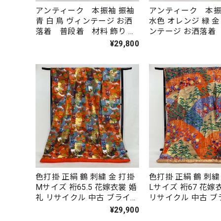
アンティーク 本振袖 振袖
アンティーク 本振
青 白 鳥 ヴィンテージ お洒
水色 オレンジ 緑 金
落着 普段着 材料 飾り 正
ンテージ お洒落着
絹 裄丈62.5cm 身丈
着 材料 飾り 正絹
¥29,800
170cm Eランク Mサイ
63cm 身丈178c
ズ 1509
ク Mサイズ 150
色打掛 正絹 鶴 刺繍 金 打掛
色打掛 正絹 鶴 刺繍 金
Mサイズ 裄65.5 花嫁衣裳 婚
Lサイズ 裄67 花嫁
礼 リサイクル 中古 ブライダ
リサイクル 中古 
ル ウエディング 着物 3969
ウエディング 着物 4
¥29,900