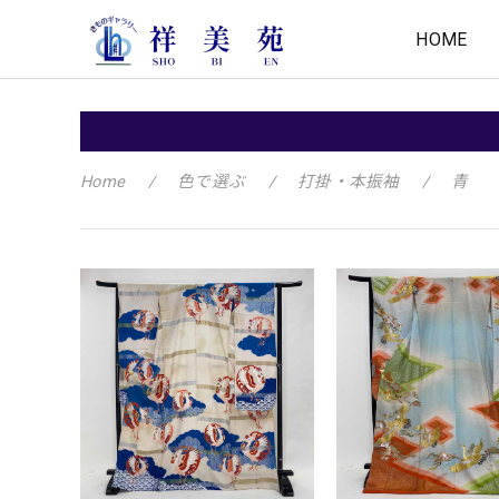
HOME
Home
色で選ぶ
打掛・本振袖
青