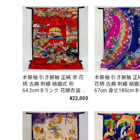
本振袖 引き振袖 正絹 赤 花
本振袖 引き振袖 正
柄 古典 刺繍 結婚式 裄
花柄 古典 刺繍 結婚
64.2cm Bランク 花嫁衣装 M
67cm 身丈185cm 
サイズ 4437
花嫁衣装 Lサイズ 49
¥22,000