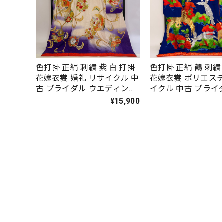
色打掛 正絹 刺繍 紫 白 打掛
色打掛 正絹 鶴 刺繍
花嫁衣裳 婚礼 リサイクル 中
花嫁衣裳 ポリエス
古 ブライダル ウエディング
イクル 中古 ブライ
着物 5933
ディング 着物 6076
¥15,900