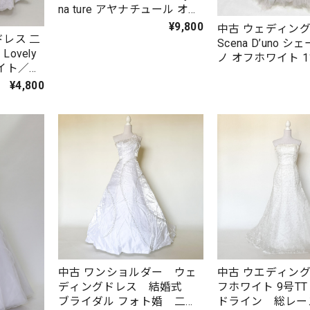
na ture アヤナチュール オフ
ホワイト 7号TT W-107
¥9,800
中古 ウェディン
レス 二
Scena D’uno 
ovely
ノ オフホワイト 1
ワイト／
次会・ステージ・
 W-75
¥4,800
に！ W-125
中古 ワンショルダー ウェ
中古 ウエディング
ディングドレス 結婚式
フホワイト 9号TT
ブライダル フォト婚 二次
ドライン 総レー