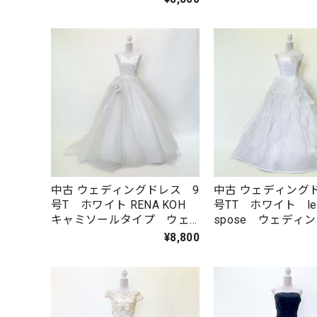
イン W-168
中古 ウェディングドレス 9
中古 ウェディング
号T ホワイト RENA KOH
号TT ホワイト leg
キャミソールタイプ ウェ
spose ウェディ
ディングドレス 結婚式
ス 結婚式 二次
¥8,800
二次会 フォト婚 プリン
ト婚 プリンセス
セスライン W-189
W-184