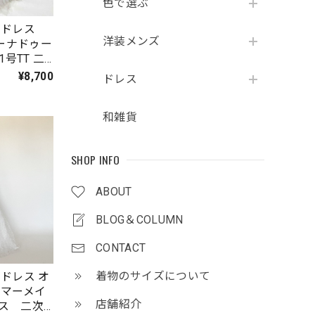
色で選ぶ
グドレス
洋装メンズ
シェーナドゥー
1号TT 二
撮影用
¥8,700
ドレス
和雑貨
SHOP INFO
ABOUT
BLOG＆COLUMN
CONTACT
着物のサイズについて
ドレス オ
 マーメイ
店舗紹介
ス 二次