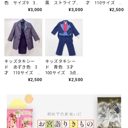
色 サイズ9 3点
黒 ストライプ
才 110サイズ 3
セット 中古 結
柄 130サイズ 3
点セット 中古
¥3,000
¥3,000
¥2,500
婚式 発表会 撮影
点セット 中古
結婚式 発表会 撮
衣装 KDTX-14
結婚式 発表会 撮
影衣装 KDTX-16
影衣装 KDTX-15
キッズタキシー
キッズタキシー
ド あずき色 3
ド 青色 3才
才 110サイズ 3
100サイズ 3点セ
点セット 中古
ット 中古 結婚
¥2,500
¥2,500
結婚式 発表会 撮
式 発表会 撮影衣
影衣装 KDTX-17
装 KDTX-19