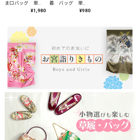
ま口バッグ 単
着 バッグ 単
品 お子様用 鶴
品 お子様用 古
¥1,980
¥980
柄 黄緑／赤 レ
典柄 籠目文 朱
ターパックプラス
色／赤／金 クリ
発送 yu-08
ックポスト発送
yu-07-A