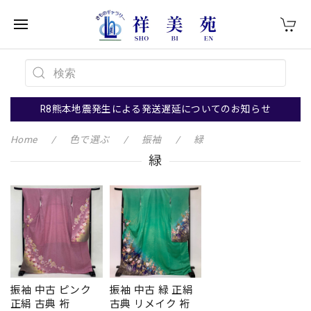
R8熊本地震発生による発送遅延についてのお知らせ
Home
色で選ぶ
振袖
緑
緑
振袖 中古 ピンク
振袖 中古 緑 正絹
正絹 古典 裄
古典 リメイク 裄