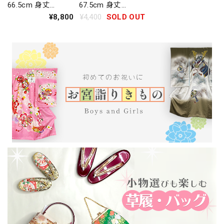
66.5cm 身丈
67.5cm 身丈
171.5cm 美品 M サ
173.2cm 美品 L サ
¥8,800
¥4,400
SOLD OUT
イズ 成人式 4053
イズ 成人式 6277