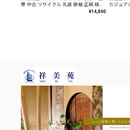
帯 中古 リサイクル 礼装 振袖 正絹 結婚
カジュアル
式 仕立て上がり ピンク 444cm 2761
正絹 仕立
¥14,800