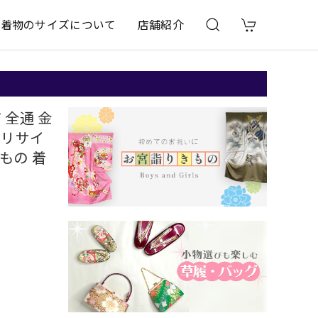
着物のサイズについて
店舗紹介
 全通 金
古 リサイ
きもの 着