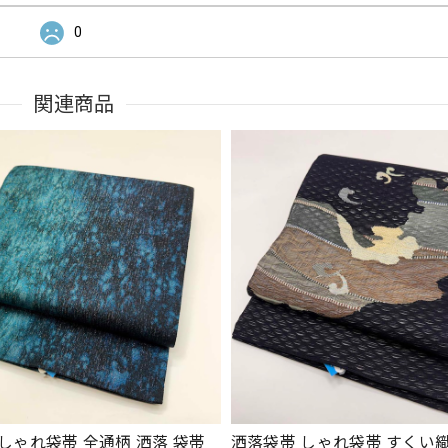
0
関連商品
しゃれ袋帯 全通柄 洒落 袋帯
洒落袋帯 しゃれ袋帯 すくい