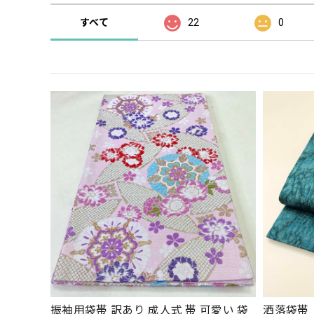
すべて
22
0
振袖用袋帯 訳あり 成人式 帯 可愛い 袋
洒落袋帯 