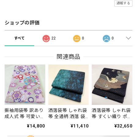
通報する
ショップの評価
すべて
22
0
0
関連商品
振袖用袋帯 訳あり
洒落袋帯 しゃれ袋
洒落袋帯 しゃれ袋
成人式 帯 可愛い
帯 全通柄 洒落 袋
帯 すくい織り ポイ
袋帯 中古 リサイク
帯 カジュアル 小紋
ント柄 小紋 色無地
¥14,800
¥11,410
¥32,650
ル 礼装 振袖 正絹
色無地 紬 434cm
紬 451cm 中古 正
結婚式 仕立て上が
中古 正絹 仕立て上
絹 仕立て上がり