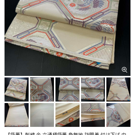
【袋帯】刺繍 金 六通柄袋帯 色無地 訪問着 付け下げ 中