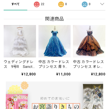
すべて
22
0
0
関連商品
ウェディングドレ
中古 カラードレス
中古 カラードレス
ス 9号R Sancta
プリンセス 青 9号
プリンセス オレン
Carina サンクタ
C-287
ジ 7号 C-317
¥12,800
¥11,000
¥12,800
カリナ 中古 マ
ーメイドライン
ホワイト W-293