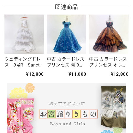
関連商品
ウェディングドレ
中古 カラードレス
中古 カラードレス
ス 9号R Sancta
プリンセス 青 9号
プリンセス オレン
Carina サンクタ
C-287
ジ 7号 C-317
¥12,800
¥11,000
¥12,800
カリナ 中古 マ
ーメイドライン
ホワイト W-293