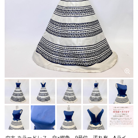
中古 カラードレス 白×紺色 9号位 汚れ有 Aライ