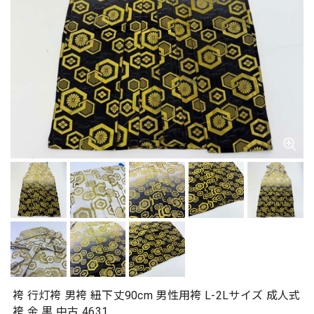
袴 行灯袴 男袴 紐下丈90cm 男性用袴 L-2Lサイズ 成人式
袴 金 黒 中古 4631