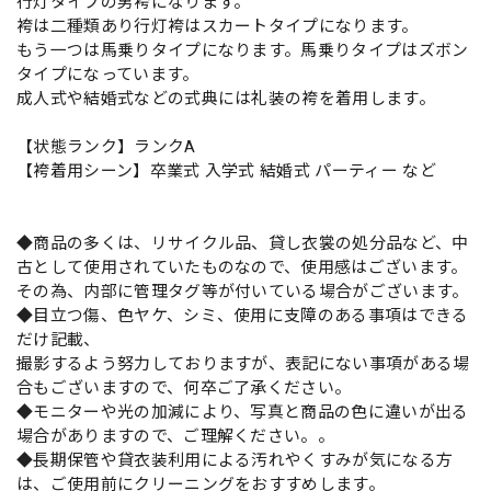
行灯タイプの男袴になります。
袴は二種類あり行灯袴はスカートタイプになります。
もう一つは馬乗りタイプになります。馬乗りタイプはズボン
タイプになっています。
成人式や結婚式などの式典には礼装の袴を着用します。
【状態ランク】ランクA
【袴着用シーン】卒業式 入学式 結婚式 パーティー など
◆商品の多くは、リサイクル品、貸し衣裳の処分品など、中
古として使用されていたものなので、使用感はございます。
その為、内部に管理タグ等が付いている場合がございます。
◆目立つ傷、色ヤケ、シミ、使用に支障のある事項はできる
だけ記載、
撮影するよう努力しておりますが、表記にない事項がある場
合もございますので、何卒ご了承ください。
◆モニターや光の加減により、写真と商品の色に違いが出る
場合がありますので、ご理解ください。。
◆長期保管や貸衣装利用による汚れやくすみが気になる方
は、ご使用前にクリーニングをおすすめします。