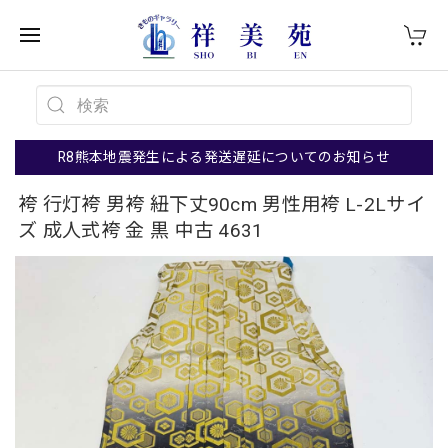
R8熊本地震発生による発送遅延についてのお知らせ
袴 行灯袴 男袴 紐下丈90cm 男性用袴 L-2Lサイ
ズ 成人式袴 金 黒 中古 4631