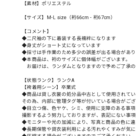
【素材】ポリエステル
【サイズ】M-L size（裄66cm - 裄67cm）
【コメント】
◆二尺袖の下に着装する長襦袢になります
◆身丈がショート丈になっています
◆採寸は手作業のため多少の誤差が出る場合があり
◆本商品は、裄のサイズに個体幅がございます。
お届けは、ランダムとなりますので予めご了承の
【状態ランク】ランクA
【袴着用シーン】卒業式
◆商品は貸し衣裳の処分品中古として使用されてい
その為、内部に管理タグ等が付いている場合がござ
◆目立つ傷、色ヤケ、シミ、使用に支障のある事項
撮影するよう努力しておりますが、表記にない事項
◆モニターや光の加減により、写真と商品の色に違
◆長期保管や貸衣装利用による汚れやくすみが気に