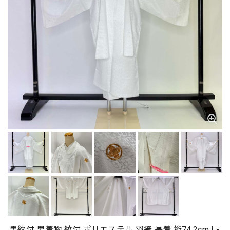
男紋付 男着物 紋付 ポリエステル 羽織 長着 裄74.2cm L-