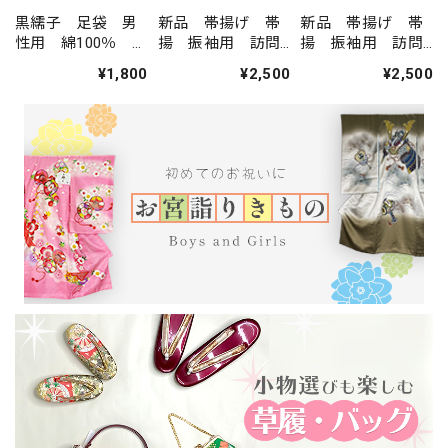
黒繻子 足袋 男
新品 帯揚げ 帯
新品 帯揚げ 帯
性用 綿100％
揚 振袖用 訪問
揚 振袖用 訪問
23cm 1001
着用 正絹 絹
着用 正絹 絹
¥1,800
¥2,500
¥2,500
100％ オレンジ 橙
100％ 桜 花柄 鞠
色 yu-03-02
ピンク yu-04