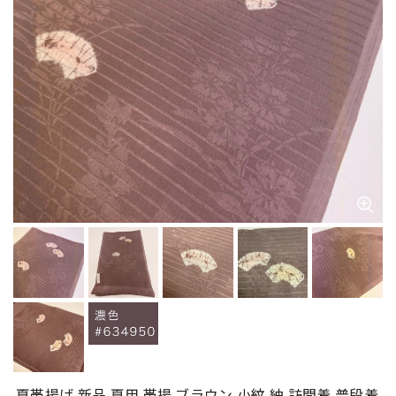
夏帯揚げ 新品 夏用 帯揚 ブラウン 小紋 紬 訪問着 普段着