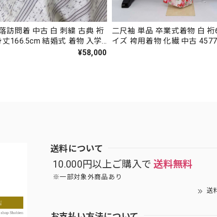
落訪問着 中古 白 刺繍 古典 裄
二尺袖 単品 卒業式着物 白 裄6
身丈166.5cm 結婚式 着物 入学
イズ 袴用着物 化繊 中古 457
礼装 3117
¥58,000
送料について
10.000円以上ご購入で
送料無料
※一部対象外商品あり
送
お支払い方法について