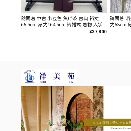
訪問着 中古 小豆色 焦げ茶 古典 裄丈
訪問着 洒
66.5cm 身丈164.5cm 結婚式 着物 入学
丈68cm 
式 卒業式 礼装 3114
式 卒業式 
¥37,800