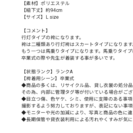
【素材】ポリエステル
【紐下丈】約94cm
【サイズ】L size
【コメント】
行灯タイプの袴になります。
袴は二種類あり行灯袴はスカートタイプになります
もう一つは馬乗りタイプになります。馬乗りタイプ
卒業式の際や先生が着装する事が多いです。
【状態ランク】ランクA
【袴着用シーン】卒業式
◆商品の多くは、リサイクル品、貸し衣裳の処分品
その為、内部に管理タグ等が付いている場合がござ
◆目立つ傷、色ヤケ、シミ、使用に支障のある事項
撮影するよう努力しておりますが、表記にない事項
◆モニターや光の加減により、写真と商品の色に違
◆長期保管や貸衣装利用による汚れやくすみが気に