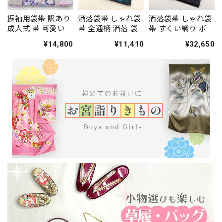
振袖用袋帯 訳あり
洒落袋帯 しゃれ袋
洒落袋帯 しゃれ袋
成人式 帯 可愛い
帯 全通柄 洒落 袋
帯 すくい織り ポイ
袋帯 中古 リサイク
帯 カジュアル 小紋
ント柄 小紋 色無地
¥14,800
¥11,410
¥32,650
ル 礼装 振袖 正絹
色無地 紬 434cm
紬 451cm 中古 正
結婚式 仕立て上が
中古 正絹 仕立て上
絹 仕立て上がり
り ピンク 444cm
がり 5224
5248
2761