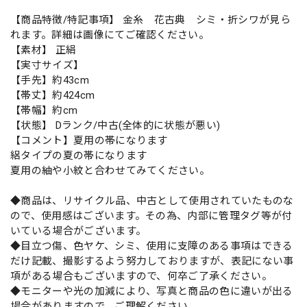
【商品特徴/特記事項】 金糸 花古典 シミ・折シワが見ら
れます。詳細は画像にてご確認ください。
【素材】 正絹
【実寸サイズ】
【手先】約43cm
【帯丈】約424cm
【帯幅】約cm
【状態】 Dランク/中古(全体的に状態が悪い)
【コメント】夏用の帯になります
絽タイプの夏の帯になります
夏用の紬や小紋と合わせてみてください。
◆商品は、リサイクル品、中古として使用されていたものな
ので、使用感はございます。その為、内部に管理タグ等が付
いている場合がございます。
◆目立つ傷、色ヤケ、シミ、使用に支障のある事項はできる
だけ記載、撮影するよう努力しておりますが、表記にない事
項がある場合もございますので、何卒ご了承ください。
◆モニターや光の加減により、写真と商品の色に違いが出る
場合がありますので、ご理解ください。