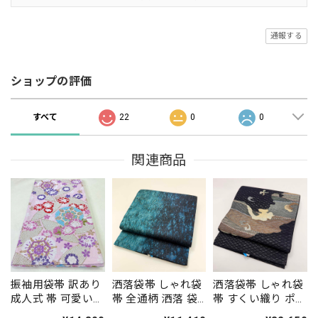
通報する
ショップの評価
すべて
22
0
0
関連商品
振袖用袋帯 訳あり
洒落袋帯 しゃれ袋
洒落袋帯 しゃれ袋
成人式 帯 可愛い
帯 全通柄 洒落 袋
帯 すくい織り ポイ
袋帯 中古 リサイク
帯 カジュアル 小紋
ント柄 小紋 色無地