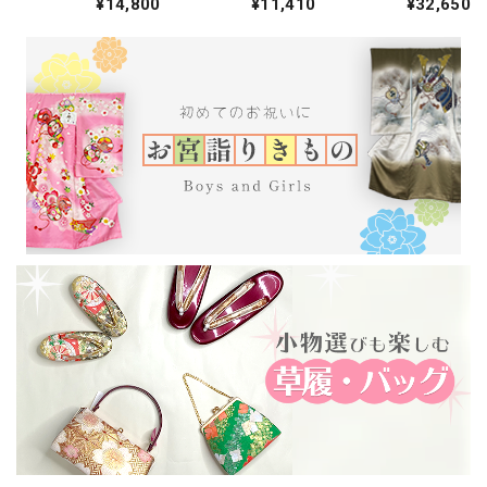
¥14,800
¥11,410
¥32,650
ル 礼装 振袖 正絹
色無地 紬 434cm
紬 451cm 中古 正
結婚式 仕立て上が
中古 正絹 仕立て上
絹 仕立て上がり
り ピンク 444cm
がり 5224
5248
2761