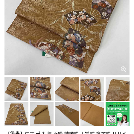
【袋帯】中古 帯 礼装 正絹 結婚式 入学式 卒業式 リサイ