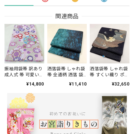
関連商品
振袖用袋帯 訳あり
洒落袋帯 しゃれ袋
洒落袋帯 しゃれ袋
成人式 帯 可愛い
帯 全通柄 洒落 袋
帯 すくい織り ポイ
袋帯 中古 リサイク
帯 カジュアル 小紋
ント柄 小紋 色無地
¥14,800
¥11,410
¥32,650
ル 礼装 振袖 正絹
色無地 紬 434cm
紬 451cm 中古 正
結婚式 仕立て上が
中古 正絹 仕立て上
絹 仕立て上がり
り ピンク 444cm
がり 5224
5248
2761