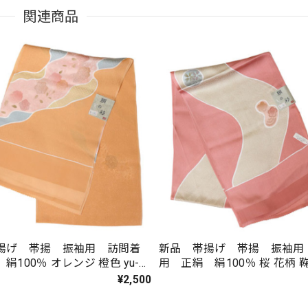
関連商品
揚げ 帯揚 振袖用 訪問着
新品 帯揚げ 帯揚 振袖用
絹100％ オレンジ 橙色 yu-
用 正絹 絹100％ 桜 花柄 
yu-04
¥2,500