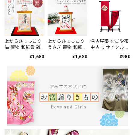
上からひょっこり
上からひょっこり
名古屋帯 なごや帯
猫 置物 和雑貨 雑
うさぎ 置物 和雑貨
中古 リサイクル リ
貨 猫 猫グッズ 新
雑貨 猫 猫グッズ
ユース 八寸 普段着
¥1,680
¥1,680
¥980
品 和物 飾り
新品 和物 飾り
お洒落着 紬 小紋
正絹 赤 金 ポイン
ト柄 ハンドメイド
1455