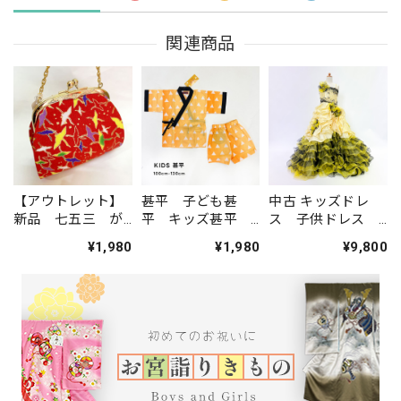
関連商品
【アウトレット】
甚平 子ども甚
中古 キッズドレ
新品 七五三 が
平 キッズ甚平
ス 子供ドレス
ま口バッグ 単
うろこ模様 黄
黄色 7才サイズ
¥1,980
¥1,980
¥9,800
品 お子様用 鶴
色 100cm-
撮影衣装 結婚
柄 黄緑／赤 レ
130cm 男の子
式 ステージドレ
ターパックプラス
女の子 綿100％
スなどに KD-44
発送 yu-08
夏祭り お出か
け 部屋着 パジ
ャマ 1445