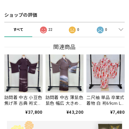
ショップの評価
すべて
22
0
0
関連商品
訪問着 中古 小豆色
訪問着 中古 薄鼠色
二尺袖 単品 卒業式
焦げ茶 古典 裄丈
鼠色 幅広 大きめ
着物 白 裄69cm LL
66.5cm 身丈
古典 裄丈67cm 身
サイズ 袴用着物 化
¥37,800
¥43,200
¥7,480
164.5cm 結婚式 着
丈164cm 結婚式 着
繊 中古 4577
物 入学式 卒業式
物 入学式 卒業式
礼装 3114
礼装 3115