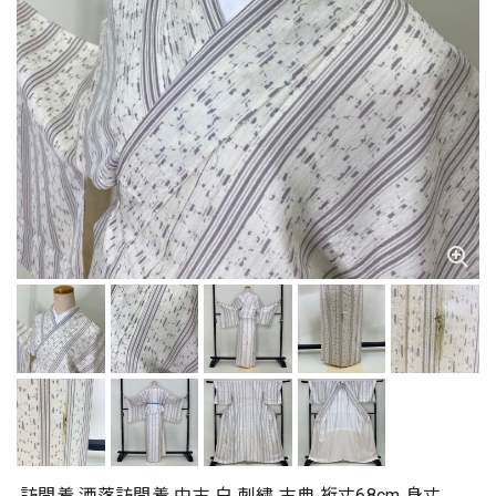
訪問着 洒落訪問着 中古 白 刺繍 古典 裄丈68cm 身丈