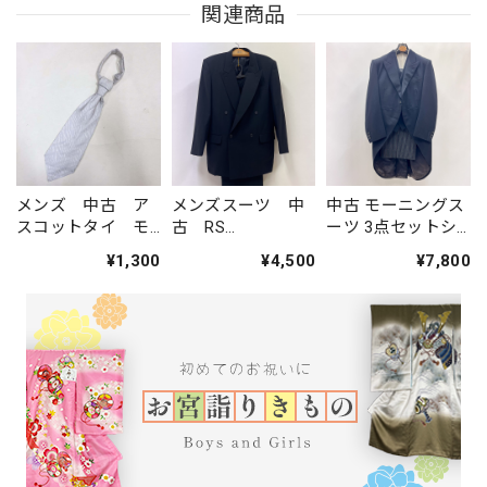
関連商品
メンズ 中古 ア
メンズスーツ 中
中古 モーニングス
スコットタイ モ
古 RS
ーツ 3点セットシ
ーニング フォー
IMPERIAL ブラッ
ミ・使用感あり
¥1,300
¥4,500
¥7,800
マルスーツなど
クフォーマル ダ
AB3 MensSuits167
に Fサイズ 結婚
ブル A8 ジャケ
式 撮影衣装
ットパンツセッ
MensSuits028
ト 卒業式 入学
式 MensSuits076