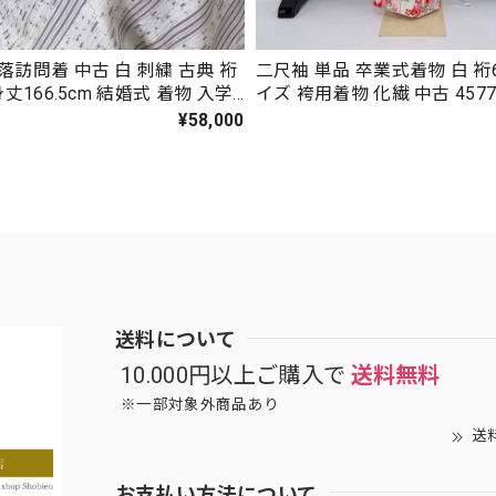
落訪問着 中古 白 刺繍 古典 裄
二尺袖 単品 卒業式着物 白 裄6
身丈166.5cm 結婚式 着物 入学
イズ 袴用着物 化繊 中古 457
礼装 3117
¥58,000
送料について
10.000円以上ご購入で
送料無料
※一部対象外商品あり
送
お支払い方法について