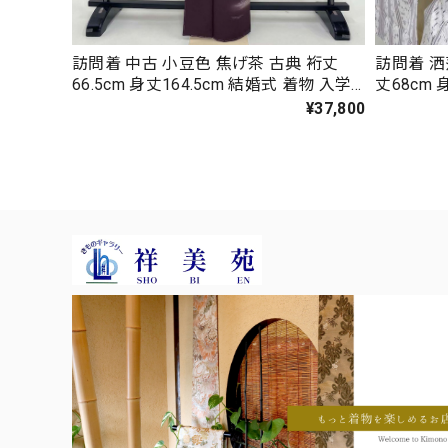
訪問着 中古 小豆色 焦げ茶 古典 裄丈
訪問着 洒
66.5cm 身丈164.5cm 結婚式 着物 入学
丈68cm 
式 卒業式 礼装 3114
式 卒業式 
¥37,800