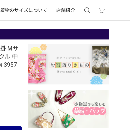
着物のサイズについて
店舗紹介
掛 Mサ
クル 中
3957
e