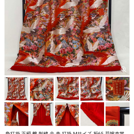
色打掛 正絹 鶴 刺繍 金 赤 打掛 Mサイズ 裄65 花嫁衣裳