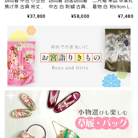
訪問着 中古 小豆色
訪問着 洒落訪問着
二尺袖 単品 卒業式
焦げ茶 古典 裄丈
中古 白 刺繍 古典
着物 白 裄69cm LL
66.5cm 身丈
裄丈68cm 身丈
サイズ 袴用着物 化
¥37,800
¥58,000
¥7,480
164.5cm 結婚式 着
166.5cm 結婚式 着
繊 中古 4577
物 入学式 卒業式
物 入学式 卒業式
礼装 3114
礼装 3117