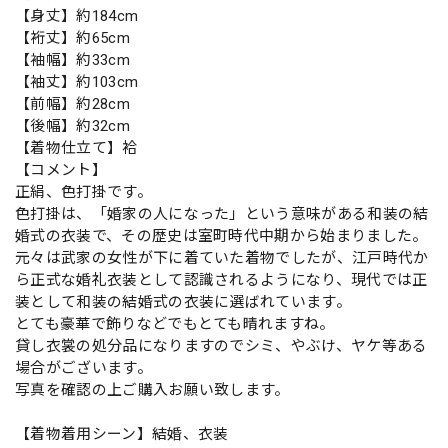
【身丈】約184cm
【裄丈】約65cm
【袖幅】約33cm
【袖丈】約103cm
【前幅】約28cm
【後幅】約32cm
【着物仕立て】袷
【コメント】
正絹、色打掛です。
色打掛は、「婚家の人になった」という意味がある和装の結
婚式の衣装で、その歴史は室町時代中期から始まりました。
元々は武家の女性が下に着ていた着物でしたが、江戸時代か
ら正式な婚礼衣装として認識されるようになり、現代では正
装として和装の結婚式の衣装に選ばれています。
とても豪華で飾りなどでもとても晴れますね。
貸し衣裳の処分品になりますのでシミ、やぶけ、ヤケ等ある
場合がございます。
写真を確認の上ご購入お願い致します。
【着物着用シーン】結婚、衣装