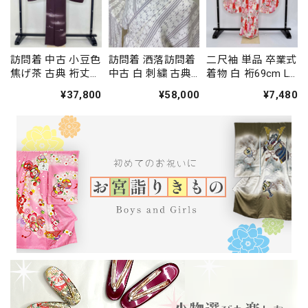
訪問着 中古 小豆色
訪問着 洒落訪問着
二尺袖 単品 卒業式
焦げ茶 古典 裄丈
中古 白 刺繍 古典
着物 白 裄69cm LL
66.5cm 身丈
裄丈68cm 身丈
サイズ 袴用着物 化
¥37,800
¥58,000
¥7,480
164.5cm 結婚式 着
166.5cm 結婚式 着
繊 中古 4577
物 入学式 卒業式
物 入学式 卒業式
礼装 3114
礼装 3117