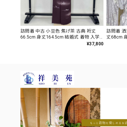
訪問着 中古 小豆色 焦げ茶 古典 裄丈
訪問着 洒
66.5cm 身丈164.5cm 結婚式 着物 入学
丈68cm 
式 卒業式 礼装 3114
式 卒業式 
¥37,800