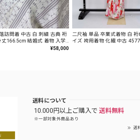
落訪問着 中古 白 刺繍 古典 裄
二尺袖 単品 卒業式着物 白 裄6
身丈166.5cm 結婚式 着物 入学
イズ 袴用着物 化繊 中古 457
礼装 3117
¥58,000
送料について
10.000円以上ご購入で
送料無料
※一部対象外商品あり
送