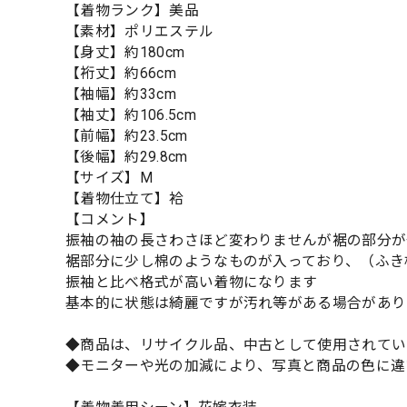
【着物ランク】美品
【素材】ポリエステル
【身丈】約180cm
【裄丈】約66cm
【袖幅】約33cm
【袖丈】約106.5cm
【前幅】約23.5cm
【後幅】約29.8cm
【サイズ】M
【着物仕立て】袷
【コメント】
振袖の袖の長さわさほど変わりませんが裾の部分が
裾部分に少し棉のようなものが入っており、（ふき
振袖と比べ格式が高い着物になります
基本的に状態は綺麗ですが汚れ等がある場合があり
◆商品は、リサイクル品、中古として使用されてい
◆モニターや光の加減により、写真と商品の色に違