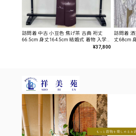
訪問着 中古 小豆色 焦げ茶 古典 裄丈
訪問着 洒
66.5cm 身丈164.5cm 結婚式 着物 入学
丈68cm 
式 卒業式 礼装 3114
式 卒業式 
¥37,800