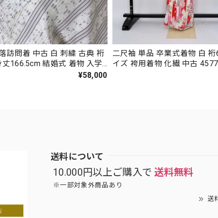
落訪問着 中古 白 刺繍 古典 裄
二尺袖 単品 卒業式着物 白 裄6
身丈166.5cm 結婚式 着物 入学
イズ 袴用着物 化繊 中古 457
礼装 3117
¥58,000
送料について
10.000円以上ご購入で
送料無料
※一部対象外商品あり
送