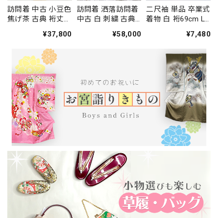
訪問着 中古 小豆色
訪問着 洒落訪問着
二尺袖 単品 卒業式
焦げ茶 古典 裄丈
中古 白 刺繍 古典
着物 白 裄69cm LL
66.5cm 身丈
裄丈68cm 身丈
サイズ 袴用着物 化
¥37,800
¥58,000
¥7,480
164.5cm 結婚式 着
166.5cm 結婚式 着
繊 中古 4577
物 入学式 卒業式
物 入学式 卒業式
礼装 3114
礼装 3117