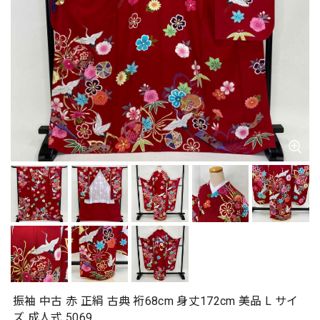
振袖 中古 赤 正絹 古典 裄68cm 身丈172cm 美品 L サイ
ズ 成人式 5069