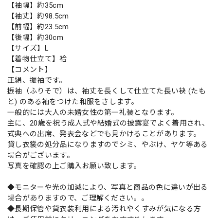
【袖幅】約35cm
【袖丈】約98.5cm
【前幅】約23.5cm
【後幅】約30cm
【サイズ】L
【着物仕立て】袷
【コメント】
正絹、振袖です。
振袖（ふりそで）は、袖丈を長くして仕立てた長い袂 (たも
と) のある袖をつけた和服をさします。
一般的には大人の未婚女性の第一礼装となります。
主に、20歳を祝う成人式や結婚式の披露宴でよく着用され、
式典への出席、発表会などでも見かけることがあります。
貸し衣裳の処分品になりますのでシミ、やぶけ、ヤケ等ある
場合がございます。
写真を確認の上ご購入お願い致します。
◆モニターや光の加減により、写真と商品の色に違いが出る
場合がありますので、ご理解ください。。
◆長期保管や貸衣装利用による汚れやくすみが気になる方