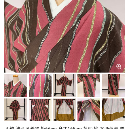
小紋 洗える着物 裄66cm 身丈165cm 花柄 袷 お洒落着 普