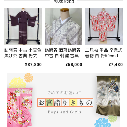
関連商品
訪問着 中古 小豆色
訪問着 洒落訪問着
二尺袖 単品 卒業式
焦げ茶 古典 裄丈
中古 白 刺繍 古典
着物 白 裄69cm LL
66.5cm 身丈
裄丈68cm 身丈
サイズ 袴用着物 化
¥37,800
¥58,000
¥7,480
164.5cm 結婚式 着
166.5cm 結婚式 着
繊 中古 4577
物 入学式 卒業式
物 入学式 卒業式
礼装 3114
礼装 3117