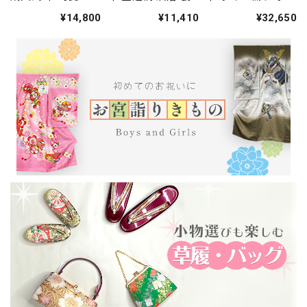
袋帯 中古 リサイク
帯 カジュアル 小紋
ント柄 小紋 色無地
¥14,800
¥11,410
¥32,650
ル 礼装 振袖 正絹
色無地 紬 434cm
紬 451cm 中古 正
結婚式 仕立て上が
中古 正絹 仕立て上
絹 仕立て上がり
り ピンク 444cm
がり 5224
5248
2761