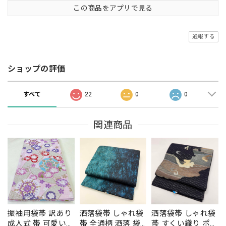
この商品をアプリで見る
通報する
ショップの評価
すべて
22
0
0
関連商品
振袖用袋帯 訳あり
洒落袋帯 しゃれ袋
洒落袋帯 しゃれ袋
成人式 帯 可愛い
帯 全通柄 洒落 袋
帯 すくい織り ポイ