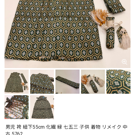
男児 袴 紐下55cm 化繊 緑 七五三 子供 着物 リメイク 中
古 5762