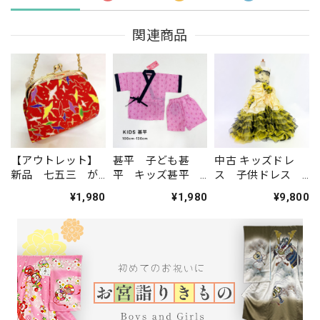
関連商品
【アウトレット】
甚平 子ども甚
中古 キッズドレ
新品 七五三 が
平 キッズ甚平
ス 子供ドレス
ま口バッグ 単
麻の葉模様 ピン
黄色 7才サイズ
¥1,980
¥1,980
¥9,800
品 お子様用 鶴
ク色 100cm-
撮影衣装 結婚
柄 黄緑／赤 レ
130cm 男の子
式 ステージドレ
ターパックプラス
女の子 綿100％
スなどに KD-44
発送 yu-08
夏祭り お出か
け 部屋着 パジ
ャマ 1446