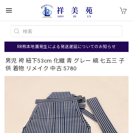
R8熊本地震発生による発送遅延についてのお知らせ
男児 袴 紐下53cm 化繊 青 グレー 縞 七五三 子
供 着物 リメイク 中古 5780