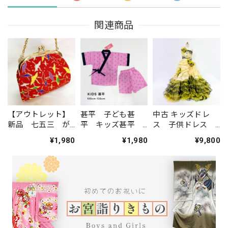
関連商品
【アウトレット】
甚平 子ども甚
中古 キッズドレ
新品 七五三 が
平 キッズ甚平
ス 子供ドレス
ま口バッグ 単
麻の葉模様 ピン
黄色 7才サイズ
¥1,980
¥1,980
¥9,800
品 お子様用 鶴
ク色 100cm-
撮影衣装 結婚
柄 黄緑／赤 レ
130cm 男の子
式 ステージドレ
ターパックプラス
女の子 綿100％
スなどに KD-44
発送 yu-08
夏祭り お出か
け 部屋着 パジ
ャマ 1446