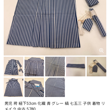
男児 袴 紐下53cm 化繊 青 グレー 縞 七五三 子供 着物 リ
メイク 中古 5780