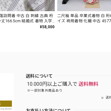
落訪問着 中古 白 刺繍 古典 裄
二尺袖 単品 卒業式着物 白 裄6
身丈166.5cm 結婚式 着物 入学
イズ 袴用着物 化繊 中古 457
礼装 3117
¥58,000
送料について
10.000円以上ご購入で
送料無料
※一部対象外商品あり
送
お支払い方法について