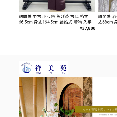
訪問着 中古 小豆色 焦げ茶 古典 裄丈
訪問着 洒
66.5cm 身丈164.5cm 結婚式 着物 入学
丈68cm 
式 卒業式 礼装 3114
式 卒業式 
¥37,800