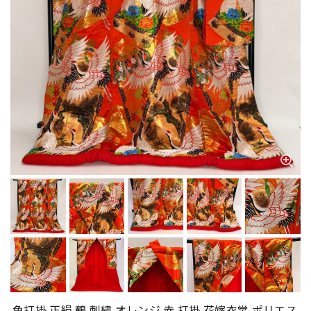
色打掛 正絹 鶴 刺繍 オレンジ 赤 打掛 花嫁衣裳 ポリエス