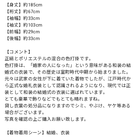
【身丈】約185cm
【裄丈】約67cm
【袖幅】約33cm
【袖丈】約103cm
【前幅】約29cm
【後幅】約33cm
【コメント】
正絹とポリエステルの混合の色打掛です。
色打掛は、「婚家の人になった」という意味がある和装の結
婚式の衣装で、その歴史は室町時代中期から始まりました。
元々は武家の女性が下に着ていた着物でしたが、江戸時代か
ら正式な婚礼衣装として認識されるようになり、現代では正
装として和装の結婚式の衣装に選ばれています。
とても豪華で飾りなどでもとても晴れますね。
貸し衣裳の処分品になりますのでシミ、やぶけ、ヤケ等ある
場合がございます。
写真を確認の上ご購入お願い致します。
【着物着用シーン】結婚、衣装