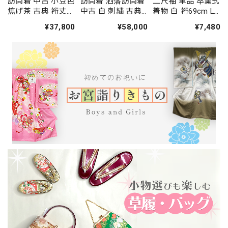
訪問着 中古 小豆色
訪問着 洒落訪問着
二尺袖 単品 卒業式
焦げ茶 古典 裄丈
中古 白 刺繍 古典
着物 白 裄69cm LL
66.5cm 身丈
裄丈68cm 身丈
サイズ 袴用着物 化
¥37,800
¥58,000
¥7,480
164.5cm 結婚式 着
166.5cm 結婚式 着
繊 中古 4577
物 入学式 卒業式
物 入学式 卒業式
礼装 3114
礼装 3117