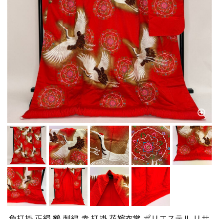
色打掛 正絹 鶴 刺繍 赤 打掛 花嫁衣裳 ポリエステル リサ