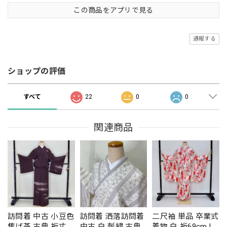
この商品をアプリで見る
通報する
ショップの評価
すべて
22
0
0
関連商品
訪問着 中古 小豆色
訪問着 洒落訪問着
二尺袖 単品 卒業式
焦げ茶 古典 裄丈
中古 白 刺繍 古典
着物 白 裄69cm LL