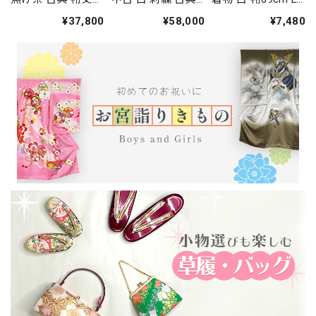
66.5cm 身丈
裄丈68cm 身丈
サイズ 袴用着物 化
¥37,800
¥58,000
¥7,480
164.5cm 結婚式 着
166.5cm 結婚式 着
繊 中古 4577
物 入学式 卒業式
物 入学式 卒業式
礼装 3114
礼装 3117