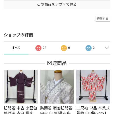
この商品をアプリで見る
通報する
ショップの評価
すべて
22
0
0
関連商品
訪問着 中古 小豆色
訪問着 洒落訪問着
二尺袖 単品 卒業式
焦げ茶 古典 裄丈
中古 白 刺繍 古典
着物 白 裄69cm LL