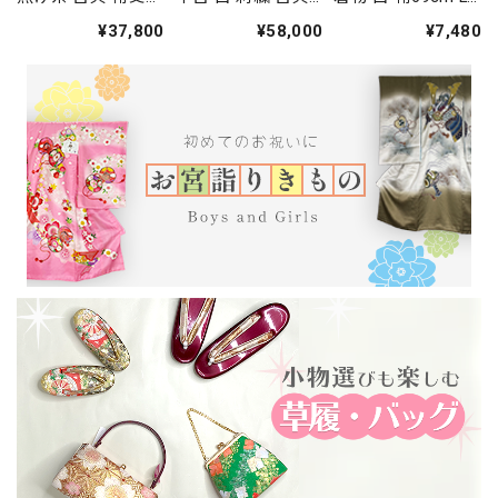
66.5cm 身丈
裄丈68cm 身丈
サイズ 袴用着物 化
¥37,800
¥58,000
¥7,480
164.5cm 結婚式 着
166.5cm 結婚式 着
繊 中古 4577
物 入学式 卒業式
物 入学式 卒業式
礼装 3114
礼装 3117