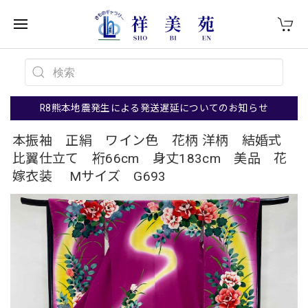
R8熊本地震発生による発送遅延についてのお知らせ
本振袖 正絹 ワイン色 花柄 洋柄 結婚式
比翼仕立て 裄66cm 身丈183cm 美品 花
嫁衣装 Mサイズ G693