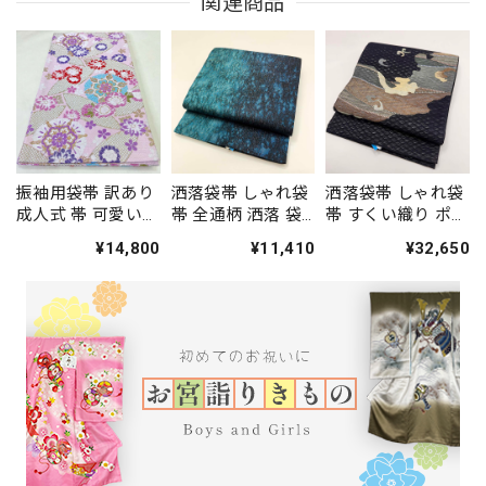
関連商品
振袖用袋帯 訳あり
洒落袋帯 しゃれ袋
洒落袋帯 しゃれ袋
成人式 帯 可愛い
帯 全通柄 洒落 袋
帯 すくい織り ポイ
袋帯 中古 リサイク
帯 カジュアル 小紋
ント柄 小紋 色無地
¥14,800
¥11,410
¥32,650
ル 礼装 振袖 正絹
色無地 紬 434cm
紬 451cm 中古 正
結婚式 仕立て上が
中古 正絹 仕立て上
絹 仕立て上がり
り ピンク 444cm
がり 5224
5248
2761