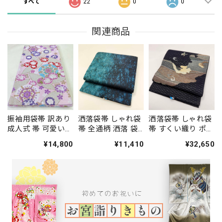
すべて
22
0
0
関連商品
振袖用袋帯 訳あり
洒落袋帯 しゃれ袋
洒落袋帯 しゃれ袋
成人式 帯 可愛い
帯 全通柄 洒落 袋
帯 すくい織り ポイ
袋帯 中古 リサイク
帯 カジュアル 小紋
ント柄 小紋 色無地
¥14,800
¥11,410
¥32,650
ル 礼装 振袖 正絹
色無地 紬 434cm
紬 451cm 中古 正
結婚式 仕立て上が
中古 正絹 仕立て上
絹 仕立て上がり
り ピンク 444cm
がり 5224
5248
2761