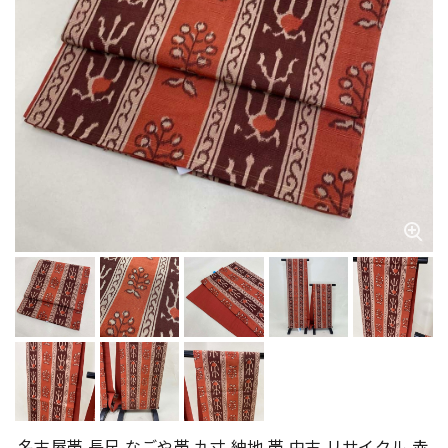
名古屋帯 長尺 なごや帯 九寸 紬地 帯 中古 リサイクル 赤