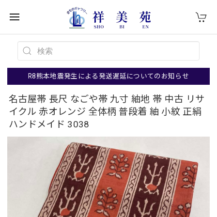
R8熊本地震発生による発送遅延についてのお知らせ
名古屋帯 長尺 なごや帯 九寸 紬地 帯 中古 リサ
イクル 赤オレンジ 全体柄 普段着 紬 小紋 正絹
ハンドメイド 3038