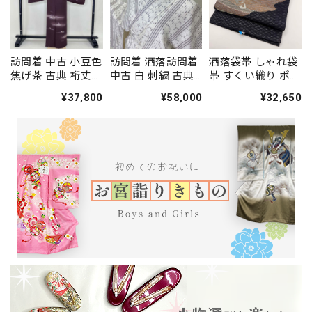
訪問着 中古 小豆色
訪問着 洒落訪問着
洒落袋帯 しゃれ袋
焦げ茶 古典 裄丈
中古 白 刺繍 古典
帯 すくい織り ポイ
66.5cm 身丈
裄丈68cm 身丈
ント柄 小紋 色無地
¥37,800
¥58,000
¥32,650
164.5cm 結婚式 着
166.5cm 結婚式 着
紬 451cm 中古 正
物 入学式 卒業式
物 入学式 卒業式
絹 仕立て上がり
礼装 3114
礼装 3117
5248