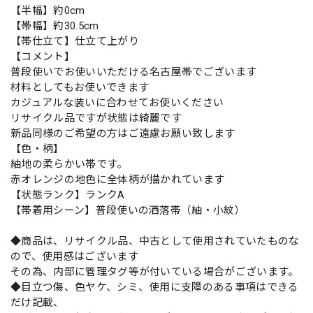
【半幅】約0cm
【帯幅】約30.5cm
【帯仕立て】仕立て上がり
【コメント】
普段使いでお使いいただける名古屋帯でございます
材料としてもお使いできます
カジュアルな装いに合わせてお使いください
リサイクル品ですが状態は綺麗です
新品同様のご希望の方はご遠慮お願い致します
【色・柄】
紬地の柔らかい帯です。
赤オレンジの地色に全体柄が描かれています
【状態ランク】ランクA
【帯着用シーン】普段使いの洒落帯（紬・小紋）
◆商品は、リサイクル品、中古として使用されていたものな
ので、使用感はございます
その為、内部に管理タグ等が付いている場合がございます。
◆目立つ傷、色ヤケ、シミ、使用に支障のある事項はできる
だけ記載、