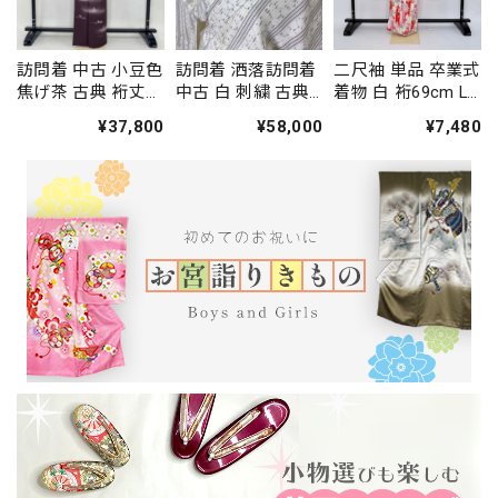
訪問着 中古 小豆色
訪問着 洒落訪問着
二尺袖 単品 卒業式
焦げ茶 古典 裄丈
中古 白 刺繍 古典
着物 白 裄69cm LL
66.5cm 身丈
裄丈68cm 身丈
サイズ 袴用着物 化
¥37,800
¥58,000
¥7,480
164.5cm 結婚式 着
166.5cm 結婚式 着
繊 中古 4577
物 入学式 卒業式
物 入学式 卒業式
礼装 3114
礼装 3117