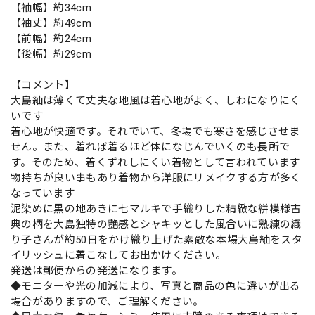
【袖幅】約34cm
【袖丈】約49cm
【前幅】約24cm
【後幅】約29cm
【コメント】
大島紬は薄くて丈夫な地風は着心地がよく、しわになりにく
いです
着心地が快適です。それでいて、冬場でも寒さを感じさせま
せん。また、着れば着るほど体になじんでいくのも長所で
す。そのため、着くずれしにくい着物として言われています
物持ちが良い事もあり着物から洋服にリメイクする方が多く
なっています
泥染めに黒の地あきに七マルキで手織りした精緻な絣模様古
典の柄を大島独特の艶感とシャキッとした風合いに熟練の織
り子さんが約50日をかけ織り上げた素敵な本場大島紬をスタ
イリッシュに着こなしてお出かけください。
発送は郵便からの発送になります。
◆モニターや光の加減により、写真と商品の色に違いが出る
場合がありますので、ご理解ください。