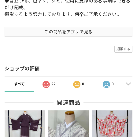
◆目立つ傷、色ヤケ、シミ、使用に支障のある事項はできる
だけ記載、
撮影するよう努力しております。何卒ご了承ください。
この商品をアプリで見る
通報する
ショップの評価
すべて
22
0
0
関連商品