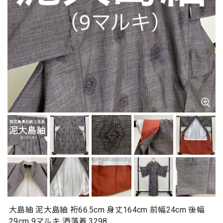
大島紬 泥大島紬 裄66.5cm 身丈164cm 前幅24cm 後幅
29cm 9マルキ 洒落着 3298